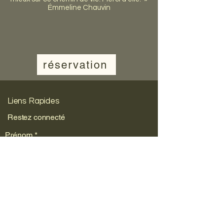
Émmeline Chauvin
réservation
Liens Rapides
Restez connecté
Prénom
*
Nom de famille
*
E‑mail
*