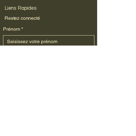
Liens Rapides
Restez connecté
Prénom
*
Nom de famille
*
E‑mail
*
Téléphone
*
Oui, abonnez-moi à votre newsletter.
Envoyer