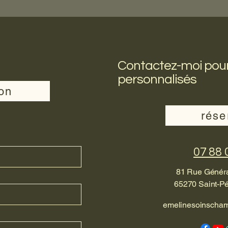
Contactez-moi pour
personnalisés
ion
rése
07 88 
81 Rue Généra
65270 Saint-Pé
emelinesoinscha