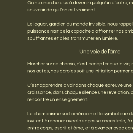
On ne cherche plus à devenir quelqu’un d’autre, m
souvenir de qui l’on est vraiment.
Le jaguar, gardien du monde invisible, nous rappel
puissance naît de la capacité à affronter nos om
souffrantes et à les transmuter en lumière.
Une voie de l’âme
Marcher sur ce chemin, c’est accepter que la vie,
nos actes, nos paroles soit une initiation perman
C’est apprendre à voir dans chaque épreuve une
croissance, dans chaque silence une révélation,
rencontre un enseignement.
Le chamanisme sud-américain et la symbolique d
invitent à renouer avec la sagesse ancestrale, à re
entre corps, esprit et âme, et à avancer avec con