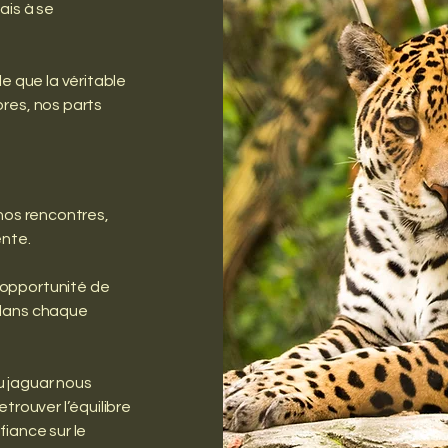
ais à se
le que la véritable
bres, nos parts
 nos rencontres,
ente.
 opportunité de
 dans chaque
u jaguar nous
trouver l’équilibre
fiance sur le