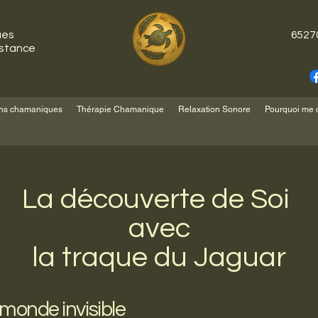
ues
65270
istance
ns chamaniques
Thérapie Chamanique
Relaxation Sonore
Pourquoi me 
La découverte de Soi
avec
la traque du Jaguar
 monde invisible