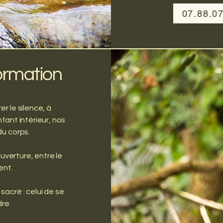
07.88.0
formation
r le silence, à
fant intérieur, nos
du corps.
ouverture, entre le
ent.
acré : celui de se
dre.