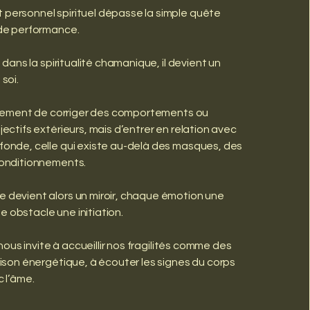
personnel spirituel dépasse la simple quête
 de performance.
e dans la spiritualité chamanique, il devient un
soi.
eulement de corriger des comportements ou
ectifs extérieurs, mais d’entrer en relation avec
onde, celle qui existe au-delà des masques, des
conditionnements.
 devient alors un miroir, chaque émotion une
obstacle une initiation.
 nous invite à accueillir nos fragilités comme des
rison énergétique, à écouter les signes du corps
c l’âme.