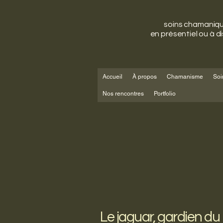
soins chamaniq
en présentiel ou à d
Accueil
À propos
Chamanisme
Soi
Nos rencontres
Portfolio
Le jaguar, gardien du