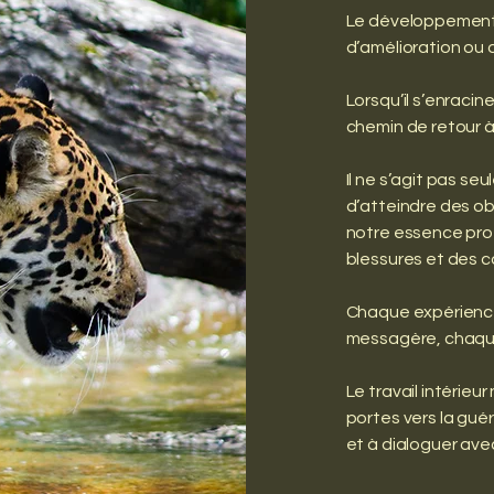
Le développement 
d’amélioration ou
Lorsqu’il s’enracin
chemin de retour à 
Il ne s’agit pas s
d’atteindre des obj
notre essence prof
blessures et des 
Chaque expérience
messagère, chaque 
Le travail intérieur
portes vers la gué
et à dialoguer ave