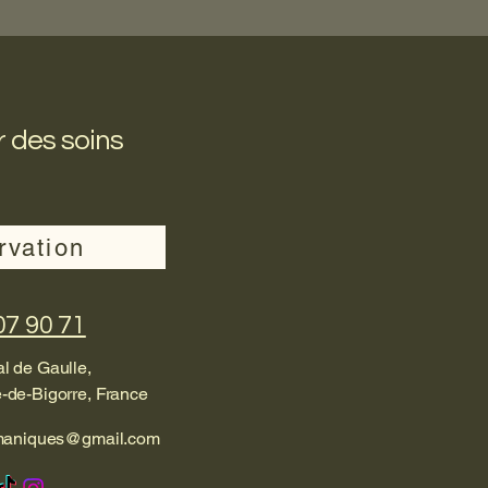
 des soins
rvation
07 90 71
l de Gaulle,
-de-Bigorre, France
maniques@gmail.com