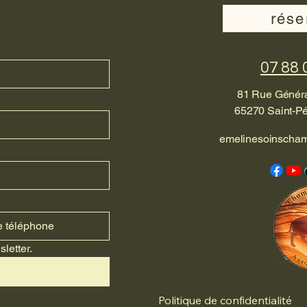
rése
07 88 
81 Rue Généra
65270 Saint-Pé
emelinesoinscha
letter.
Politique de confidentialité