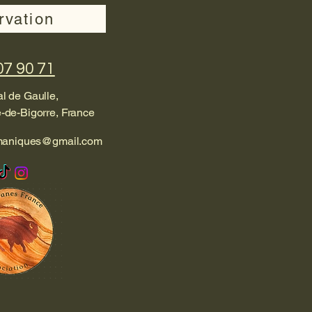
rvation
07 90 71
l de Gaulle,
-de-Bigorre, France
maniques@gmail.com