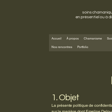
soins chamaniq
en présentiel ou à d
Accueil
À propos
Chamanisme
Soi
Nos rencontres
Portfolio
1. Objet
La présente politique de confidenti
sur la manière dont Emeline Delpue