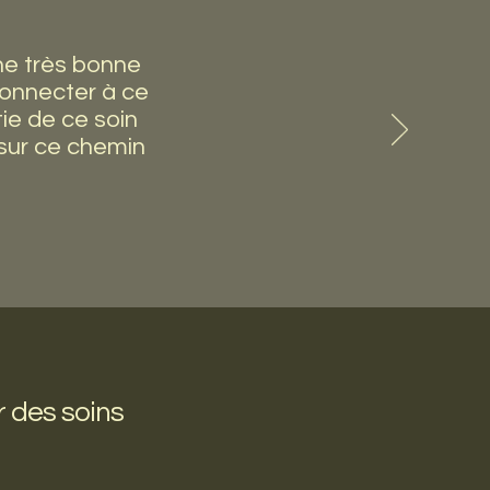
ne très bonne
connecter à ce
tie de ce soin
sur ce chemin
 des soins