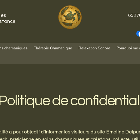
ues
65270
istance
ns chamaniques
Thérapie Chamanique
Relaxation Sonore
Pourquoi me 
Politique de confidential
alité a pour objectif d’informer les visiteurs du site Emeline Del
ch, praticienne en soins chamaniques et créations, collecte, util