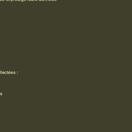
lectées :
es