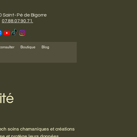
 Saint- Pé de Bigorre
07.88.07.90.71.
consulter
Boutique
Blog
ité
puech soins chamaniques et créations
ise et protège leurs données