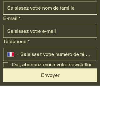
E‑mail
*
Téléphone
*
Oui, abonnez-moi à votre newsletter.
Envoyer
Contactez-moi pour des
soins personnalisés
réservation
81 Rue Général de Gaulle,