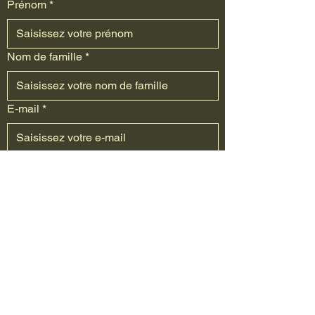
Prénom
*
Nom de famille
*
E‑mail
*
Téléphone
*
Oui, abonnez-moi à votre newsletter.
Envoyer
Contactez-moi pour des
soins personnalisés